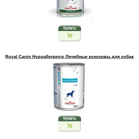
Royal Canin Hypoallergenic Лечебные консервы для собак