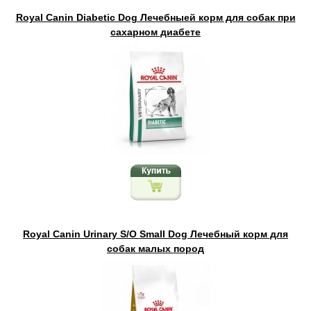
Royal Canin Diabetic Dog Лечебныей корм для собак при
сахарном диабете
Royal Canin Urinary S/O Small Dog Лечебный корм для
собак малых пород