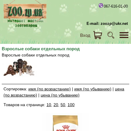
067-616-01-00
E-mail: zoozp@ukr.net
Вход
Взрослые собаки отдельных пород
Взрослые собаки отдельных пород
Сортировка:
имя (по возрастанию)
|
имя (по убыванию)
|
цена
(по возрастанию)
|
цена (по убыванию)
Товаров на странице:
10
,
20
,
50
,
100