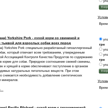
упа
Услов
Время
ана) Yorkshire Pork - сухой корм со свининой и
упа
 тыквой для взрослых собак всех пород
грн
на) Yorkshire Pork специально разработанный гипоаллергенный
упа
обак, который отвечает всем требованиям, утвержденным
упа
ой Ассоциацией Контроля Качества Продуктов по содержанию
грн
 в корме для собак.
Природное соотношение свежей свинины,
упа
чек и хрящей в корме обеспечивают поступление в организм
одимых натуральных питательных веществ. При этом
о снижается необходимость добавление синтетических
и минералов.
Услов
Время
..
ана) Pacific Pilchard - сухой корм с тихоокеанской