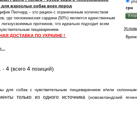
упа
 для взрослых собак всех пород
грн
ифик Пилчард – это рацион с ограниченным количеством
ов, где тихоокеанская сардина (50%) является единственным
 легкоусвояемых протеинов, что идеально подходит всем
Услов
 чувствительным пищеварением.
НАЯ ДОСТАВКА ПО УКРАИНЕ !
Время
...
1
4
4
-
(всего
позиций)
ы для собак с чувствительным пищеварением и/или с
клонным
диенты только из
одного источника
(новозеландский ягне