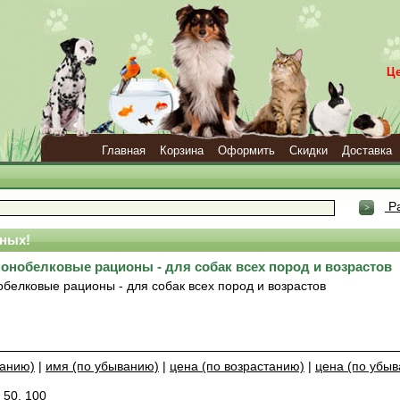
Ц
Главная
Корзина
Оформить
Скидки
Доставка
Ра
ных!
онобелковые рационы - для собак всех пород и возрастов
белковые рационы - для собак всех пород и возрастов
танию)
|
имя (по убыванию)
|
цена (по возрастанию)
|
цена (по убы
,
50
,
100