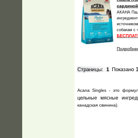
сардиной
АКАНА Пац
ингредиент
источником
собакам с
БЕСПЛАТ
Подробнее
Страницы:
1
Показано
Acana
Singles
- это
формул
цельные мясные ингре
ка
надская
свинина).