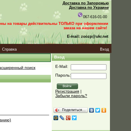
Доставка по Запорожью
Доставка по Украине
067-616-01-00
ены на товары действительны ТОЛЬКО при оформлении
заказа
на нашем сайте!
E-mail: zoozp@ukr.net
Справка
Вход
Вход
E-Mail:
сширенный поиск
Пароль:
Регистрация
|
Забыли пароль?
Поделиться…
ванию)