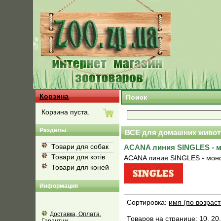
Корзина
Поиск
Корзина пуста.
Разделы
ВСЕ для домашних живот
Товари для собак
ACANA линия SINGLES - м
Товари для котів
ACANA линия SINGLES - моно
Товари для коней
Информация
Сортировка:
имя (по возрас
Доставка, Оплата,
Товаров на странице:
10
,
20