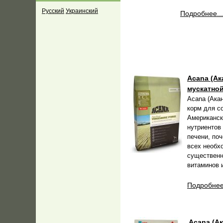
Русский
Украинский
Подробнее...
Acana (Ак
мускатной
Acana (Ака
корм для с
Американск
нутриентов
печени, по
всех необх
существенн
витаминов 
Подробнее.
Acana (Ак