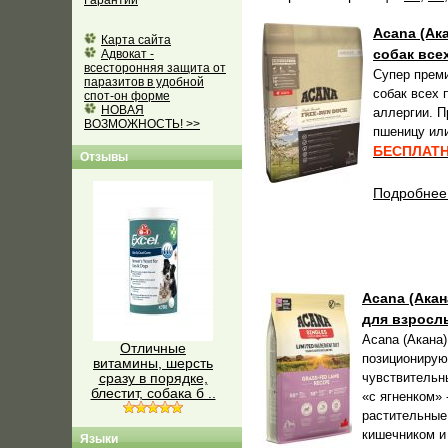
Гарантии
Acana (Ака
Карта сайта
собак все
Адвокат -
всесторонняя защита от
Супер прем
паразитов в удобной
собак всех 
спот-он форме
НОВАЯ
аллергии. П
ВОЗМОЖНОСТЬ! >>
пшеницу или
БЕСПЛАТН
Отзывы
Подробнее.
Acana (Акан
для взросл
Acana (Акана)
Отличные
позиционирую
витамины, шерсть
чувствительн
сразу в порядке,
блестит, собака б ..
«с ягненком» 
растительные
кишечником и
Языки