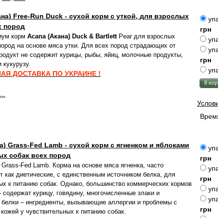
на) Free-Run Duck - сухой корм с уткой, для взрослых
упа
х пород
грн
иум корм
Acana (Акана) Duck & Bartlett
Pear для взрослых
упа
пород на основе мяса утки. Для всех пород страдающих от
упа
родукт не содержит курицы, рыбы, яйиц, молочные продукты,
грн
 кукурузу.
упа
АЯ ДОСТАВКА ПО УКРАИНЕ !
..
Услов
Время
а) Grass-Fed Lamb - сухой корм с ягненком и яблоками
упа
ых собак всех пород
грн
 Grass-Fed Lamb. Корма на основе мяса ягненка, часто
упа
т как диетические, с единственным источником белка, для
грн
ых к питанию собак. Однако, большинство коммерческих кормов
упа
- содержат курицу, говядину, многочисленные злаки и
упа
 белки – ингредиенты, вызывающие аллергии и проблемы с
грн
 кожей у чувствительных к питанию собак.