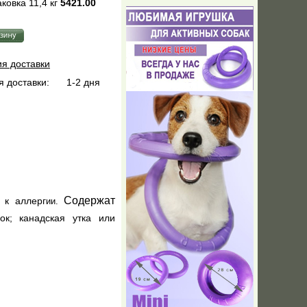
ковка 11,4 кг
5421.00
ия доставки
 доставки:
1-2 дня
Содержат
 к аллерг
ии.
нок; канадская утка или