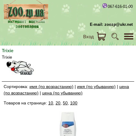
067-616-01-00
E-mail: zoozp@ukr.net
Вход
Trixie
Trixie
Сортировка:
имя (по возрастанию)
|
имя (по убыванию)
|
цена
(по возрастанию)
|
цена (по убыванию)
Товаров на странице:
10
,
20
,
50
,
100