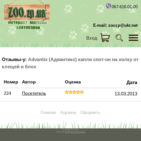
067-616-01-00
E-mail: zoozp@ukr.net
Вход
Отзывы-у:
Advantix (Адвантикс) капли спот-он на холку от
клещей и блох
Номер
Автор
Оценка
Дата
224
Посетитель
13.03.2013
Главная
Корзина
Оформить
© ShopOS 2026
Скрипты
интернет-магазина