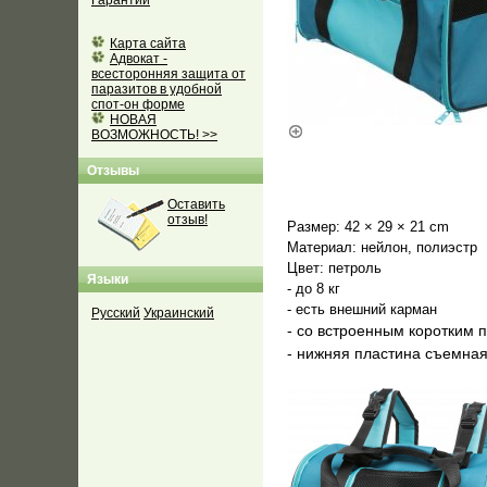
Гарантии
Карта сайта
Адвокат -
всесторонняя защита от
паразитов в удобной
спот-он форме
НОВАЯ
ВОЗМОЖНОСТЬ! >>
Отзывы
Оставить
отзыв!
Размер: 42 × 29 × 21 cm
Материал: нейлон, полиэстр
Цвет: петроль
Языки
- до 8 кг
- есть внешний карман
Русский
Украинский
- со встроенным коротким 
- нижняя пластина съемна