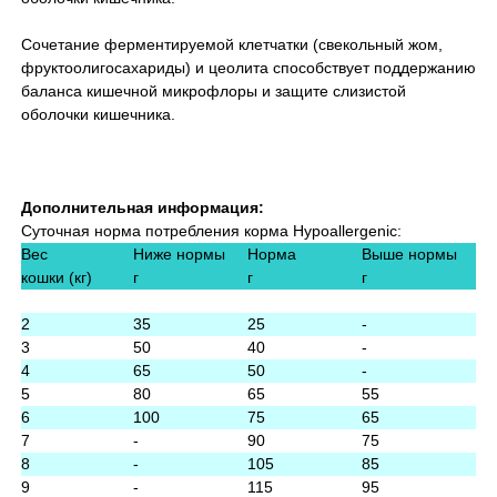
Сочетание ферментируемой клетчатки (свекольный жом,
фруктоолигосахариды) и цеолита способствует поддержанию
баланса кишечной микрофлоры и защите слизистой
оболочки кишечника.
Дополнительная информация:
Суточная норма потребления корма Hypoallergenic:
Вес
Ниже нормы
Норма
Выше нормы
кошки (кг)
г
г
г
2
35
25
-
3
50
40
-
4
65
50
-
5
80
65
55
6
100
75
65
7
-
90
75
8
-
105
85
9
-
115
95