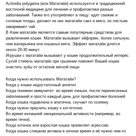
Actinidia polygama (или Мататаби) используется в традиционной
восточной медицине для лечения и профилактики разных
заболеваний. Также его употребляют в пищу: едят свежие и
соленые плоды, делают из них мататаби сакэ и мисо, из листьев
заваривают чай.
В Азии мататаби является самым популярным средством для
развлечения кошек. Мататаби вызывает эйфорию, более сильную,
чем валерьянка или кошачья мята. Эффект мататаби длится
около 20-30 минут.
Игрушки с мататаби вызывают у кошек продолжительный интерес.
Сухой стебель мататаби при грызении поможет Вашей кошке
очистить зубы от остатков мягкой пищи.
Когда нужно использовать Мататаби?
Когда у кошки недостаточный аппетит.
Когда понижен иммунитет: во время линьки, после перенесенных
заболеваний и просто каждый день для профилактики болезней.
Когда кошка подавлена и апатична, скучает по хозяину.
Когда нужно приучить кошку к когтеточке.
Во время излишней эмоциональной активности (например, во
время течки).
Когда котенок или взрослая кошка проявляет агрессию.
Когда кошка слишком активна в ночное время и её нужно чем-то