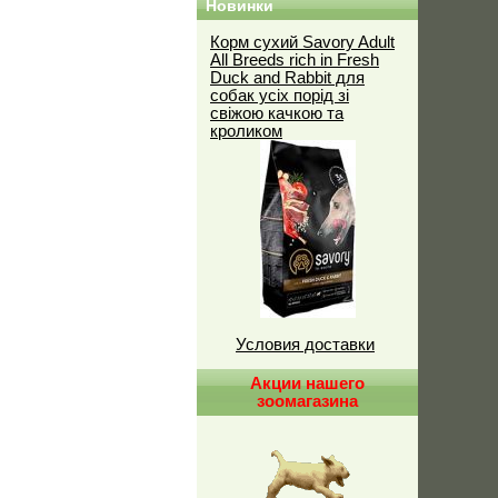
Новинки
Корм сухий Savory Adult
All Breeds rich in Fresh
Duck and Rabbit для
собак усіх порід зі
свіжою качкою та
кроликом
Условия доставки
Акции нашего
зоомагазина