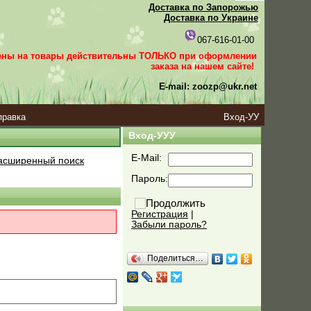
Доставка по Запорожью
Доставка по Украине
067-616-01-00
ены на товары действительны ТОЛЬКО при оформлении
заказа
на нашем сайте!
E-mail: zoozp@ukr.net
правка
Вход-УУ
Вход-УУУ
E-Mail:
сширенный поиск
Пароль:
Регистрация
|
Забыли пароль?
Поделиться…