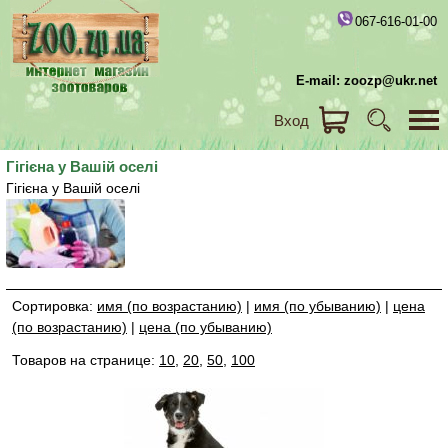
067-616-01-00
E-mail: zoozp@ukr.net
Вход
Гігієна у Вашій оселі
Гігієна у Вашій оселі
Сортировка:
имя (по возрастанию)
|
имя (по убыванию)
|
цена
(по возрастанию)
|
цена (по убыванию)
Товаров на странице:
10
,
20
,
50
,
100